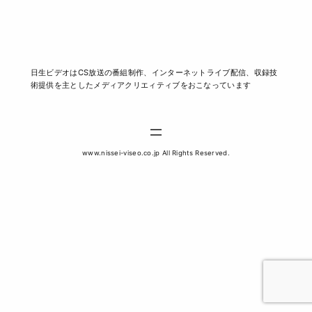
日生ビデオはCS放送の番組制作、インターネットライブ配信、収録技
術提供を主としたメディアクリエィティブをおこなっています
www.nissei-viseo.co.jp All Rights Reserved.