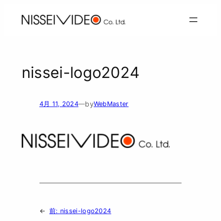
内
容
を
ス
キ
ッ
nissei-logo2024
プ
by
4月 11, 2024
—
WebMaster
←
前:
nissei-logo2024